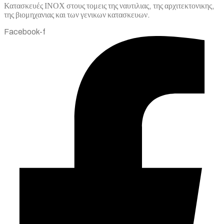
Κατασκευές ΙΝΟΧ στους τομεις της ναυτιλιας, της αρχιτεκτονικης,
της βιομηχανιας και των γενικων κατασκευων.
Facebook-f